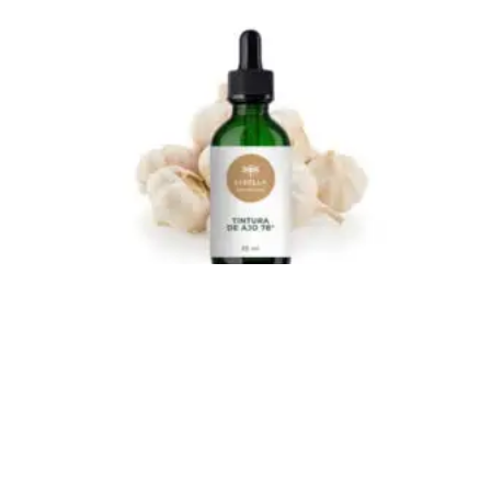
Branding
,
Diseño de producto
,
Diseño web
,
Fotografía de
producto
,
Logo
Libella Lab