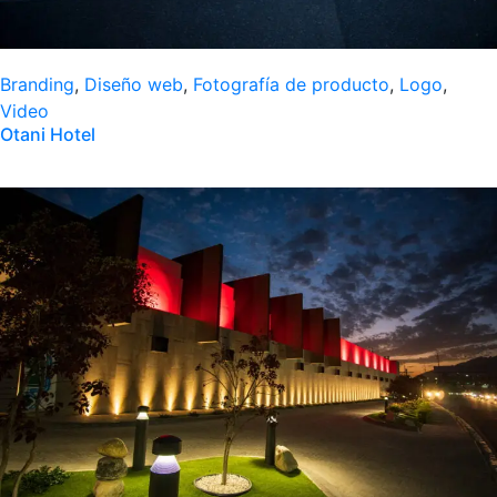
Branding
,
Diseño web
,
Fotografía de producto
,
Logo
,
Video
Otani Hotel