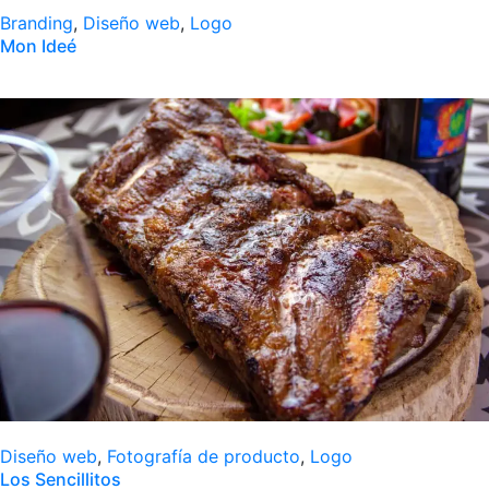
Branding
,
Diseño web
,
Logo
Mon Ideé
Diseño web
,
Fotografía de producto
,
Logo
Los Sencillitos