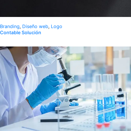
Branding
,
Diseño web
,
Logo
Contable Solución